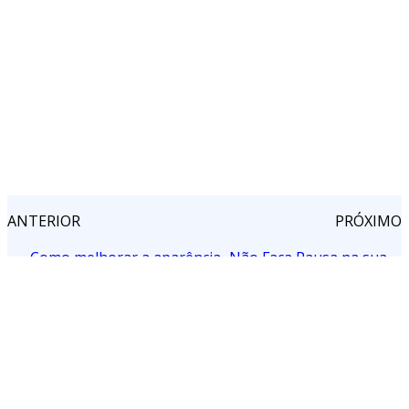
ANTERIOR
PRÓXIMO
←
Como melhorar a aparência
Não Faça Pausa na sua
das estrias
Saúde
→
Artigos relacionados