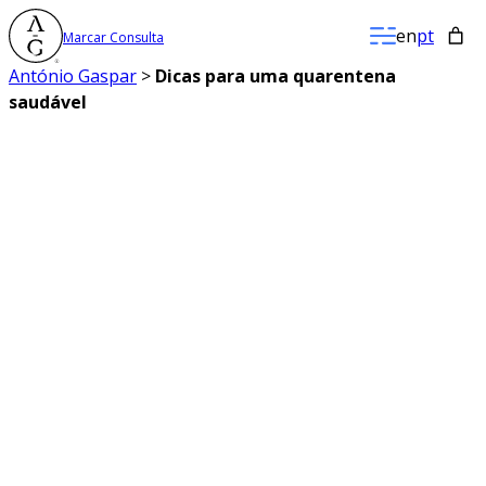
Saltar
en
pt
Marcar Consulta
para
o
António Gaspar
>
Dicas para uma quarentena
conteúdo
saudável