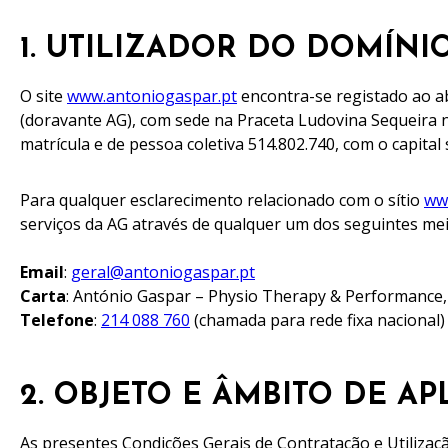
1. UTILIZADOR DO DOMÍN
O site
www.antoniogaspar.pt
encontra-se registado ao a
(doravante AG), com sede na Praceta Ludovina Sequeira n
matrícula e de pessoa coletiva 514.802.740, com o capital s
Para qualquer esclarecimento relacionado com o sítio
ww
serviços da AG através de qualquer um dos seguintes mei
Email
:
geral@antoniogaspar.pt
Carta
: António Gaspar – Physio Therapy & Performance, 
Telefone
:
214 088 760
(chamada para rede fixa nacional)
2. OBJETO E ÂMBITO DE AP
As presentes Condições Gerais de Contratação e Utilizaçã