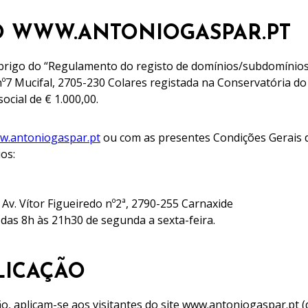
IO WWW.ANTONIOGASPAR.PT
brigo do “Regulamento do registo de domínios/subdomínios
º7 Mucifal, 2705-230 Colares registada na Conservatória do
ocial de € 1.000,00.
w.antoniogaspar.pt
ou com as presentes Condições Gerais d
os:
Av. Vítor Figueiredo nº2ª, 2790-255 Carnaxide
 das 8h às 21h30 de segunda a sexta-feira.
LICAÇÃO
o, aplicam-se aos visitantes do site www.antoniogaspar.pt (