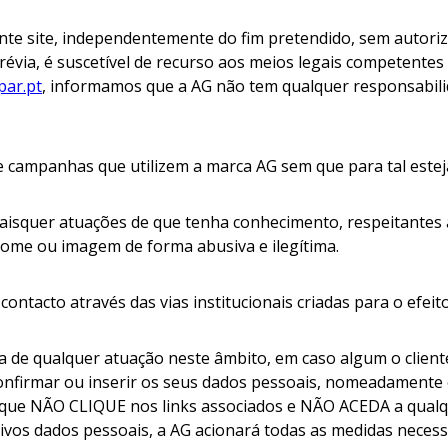
nte site, independentemente do fim pretendido, sem autoriza
révia, é suscetível de recurso aos meios legais competente
ar.pt
, informamos que a AG não tem qualquer responsabil
e campanhas que utilizem a marca AG sem que para tal esteja
quaisquer atuações de que tenha conhecimento, respeitantes
nome ou imagem de forma abusiva e ilegítima.
contacto através das vias institucionais criadas para o efe
e qualquer atuação neste âmbito, em caso algum o cliente 
onfirmar ou inserir os seus dados pessoais, nomeadamente
 que NÃO CLIQUE nos links associados e NÃO ACEDA a qualqu
tivos dados pessoais, a AG acionará todas as medidas necess