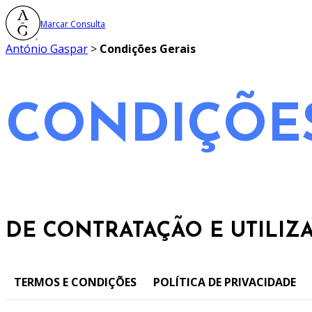
Saltar
Marcar Consulta
para
o
António Gaspar
>
Condições Gerais
conteúdo
CONDIÇÕES
DE CONTRATAÇÃO E UTILIZ
TERMOS E CONDIÇÕES
POLÍTICA DE PRIVACIDADE