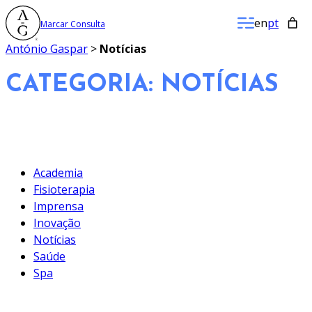
Saltar
en
pt
Marcar Consulta
para
o
António Gaspar
>
Notícias
conteúdo
CATEGORIA:
NOTÍCIAS
Academia
Fisioterapia
Imprensa
Inovação
Notícias
Saúde
Spa