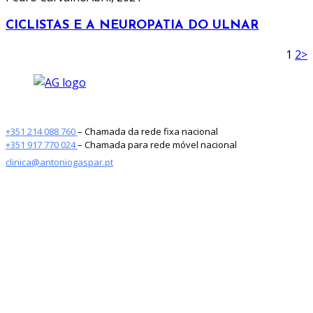
CICLISTAS E A NEUROPATIA DO ULNAR
1
2
>
+351 214 088 760
– Chamada da rede fixa nacional
+351 917 770 024
– Chamada para rede móvel nacional
clinica@antoniogaspar.pt