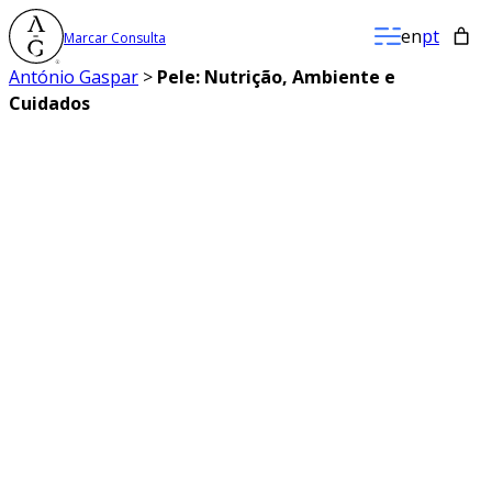
Saltar
en
pt
Marcar Consulta
para
o
António Gaspar
>
Pele: Nutrição, Ambiente e
conteúdo
Cuidados