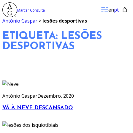
Saltar
en
pt
Marcar Consulta
para
o
António Gaspar
>
lesões desportivas
conteúdo
ETIQUETA:
LESÕES
DESPORTIVAS
António Gaspar
Dezembro, 2020
VÁ À NEVE DESCANSADO