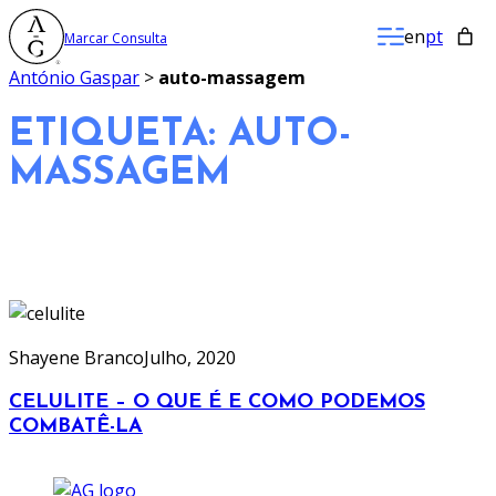
Saltar
en
pt
Marcar Consulta
para
o
António Gaspar
>
auto-massagem
conteúdo
ETIQUETA:
AUTO-
MASSAGEM
Shayene Branco
Julho, 2020
CELULITE – O QUE É E COMO PODEMOS
COMBATÊ-LA