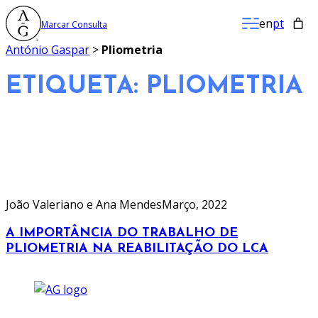
Saltar
en
pt
Marcar Consulta
para
o
António Gaspar
>
Pliometria
conteúdo
ETIQUETA:
PLIOMETRIA
João Valeriano e Ana Mendes
Março, 2022
A IMPORTÂNCIA DO TRABALHO DE
PLIOMETRIA NA REABILITAÇÃO DO LCA