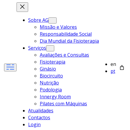
Sobre AG
Missão e Valores
Responsabilidade Social
Dia Mundial da Fisioterapia
Serviços
Avaliações e Consultas
Fisioterapia
en
Ginásio
pt
Biocircuito
Nutrição
Podologia
Innergy Room
Pilates com Máquinas
Atualidades
Contactos
Login